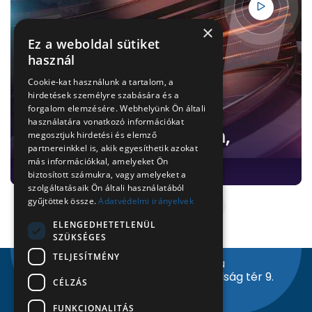
×
Ez a weboldal sütiket
használ
Cookie-kat használunk a tartalom, a
hirdetések személyre szabására és a
forgalom elemzésére. Webhelyünk Ön általi
használatára vonatkozó információkat
Híradó 2026. 07. 13-án,
megosztjuk hirdetési és elemző
partnereinkkel is, akik egyesíthetik azokat
hétfőn
más információkkal, amelyeket Ön
biztosított számukra, vagy amelyeket a
szolgáltatásaik Ön általi használatából
gyűjtöttek össze.
Adatvédelmi irányelvek
1
2
3
4
ELENGEDHETETLENÜL
SZÜKSÉGES
TELJESÍTMÉNY
info@nyiregyhazitv.hu
4400 Nyíregyháza, Szabadság tér 9.
CÉLZÁS
Facebook
Instagram
Youtube
FUNKCIONALITÁS