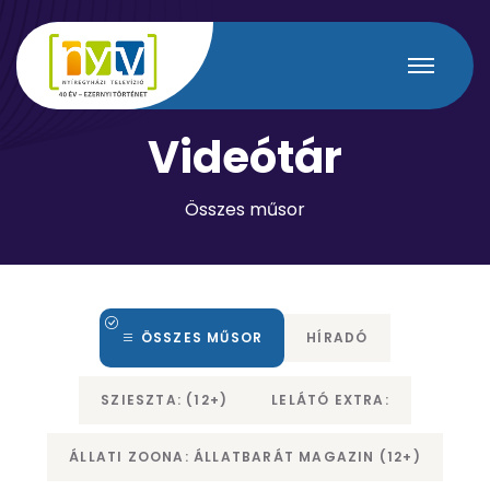
V
i
d
e
ó
t
á
r
Összes műsor
ÖSSZES MŰSOR
HÍRADÓ
SZIESZTA: (12+)
LELÁTÓ EXTRA:
ÁLLATI ZOONA: ÁLLATBARÁT MAGAZIN (12+)