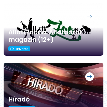
Állati Zoona: Állatbarát
magazin (12+)
Havonta
Híradó