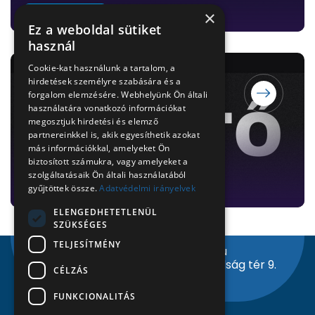
Péntekenként
×
Ez a weboldal sütiket
használ
Cookie-kat használunk a tartalom, a
hirdetések személyre szabására és a
forgalom elemzésére. Webhelyünk Ön általi
használatára vonatkozó információkat
megosztjuk hirdetési és elemző
partnereinkkel is, akik egyesíthetik azokat
más információkkal, amelyeket Ön
Vetítő: (12+)
biztosított számukra, vagy amelyeket a
szolgáltatásaik Ön általi használatából
Hétfő, szerda
gyűjtöttek össze.
Adatvédelmi irányelvek
ELENGEDHETETLENÜL
SZÜKSÉGES
TELJESÍTMÉNY
info@nyiregyhazitv.hu
4400 Nyíregyháza, Szabadság tér 9.
CÉLZÁS
Facebook
Instagram
Youtube
FUNKCIONALITÁS