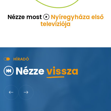
Nézze most
Nyíregyháza első
televíziója
H
Í
R
A
D
Ó
N
é
z
z
e
v
i
s
s
z
a