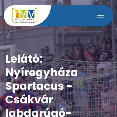
Lelátó:
Nyíregyháza
Spartacus -
Csákvár
labdarúgó-