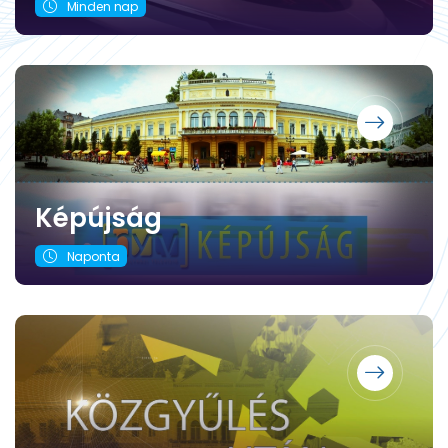
Minden nap
Képújság
Naponta