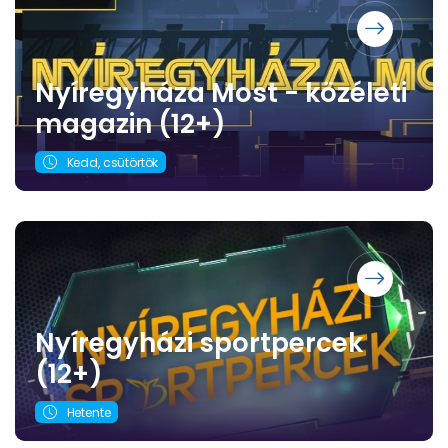
Nyíregyháza Most - közéleti
magazin (12+)
Kedd, csütörtök
Nyíregyházi sportpercek
(12+)
Hetente