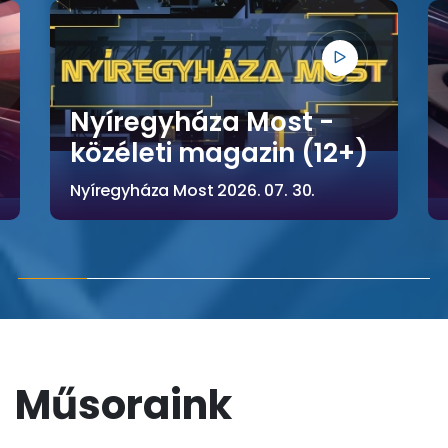
Nyíregyháza Most -
közéleti magazin (12+)
Nyíregyháza Most 2026. 07. 30.
M
ű
s
o
r
a
i
n
k