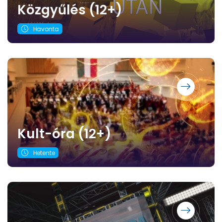
Közgyűlés (12+)
Havonta
Kult-óra (12+)
Hetente