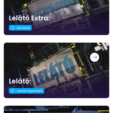
Lelátó Extra:
Havonta
Lelátó:
Vasárnaponként