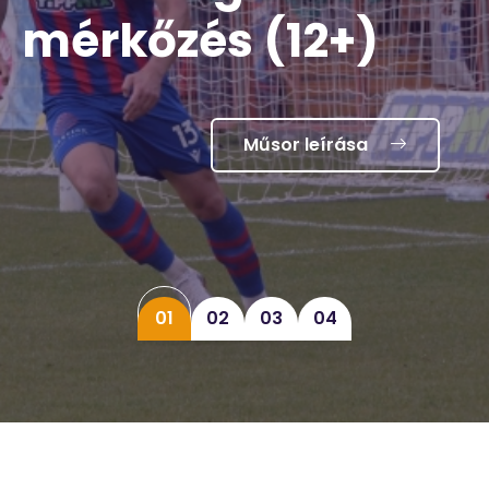
mérkőzés (12+)
Műsor leírása
01
02
03
04